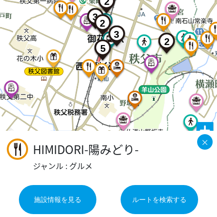
2
3
2
3
2
5
2
×
HIMIDORI-陽みどり-
ジャンル : グルメ
施設情報を見る
ルートを検索する
©2026 ZENRIN DataCom
地図データ©2026 ZENRIN