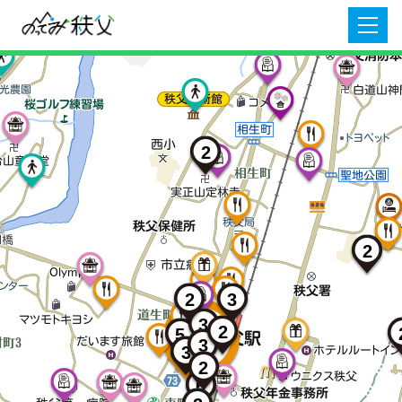
2
2
3
2
3
2
5
3
3
2
6