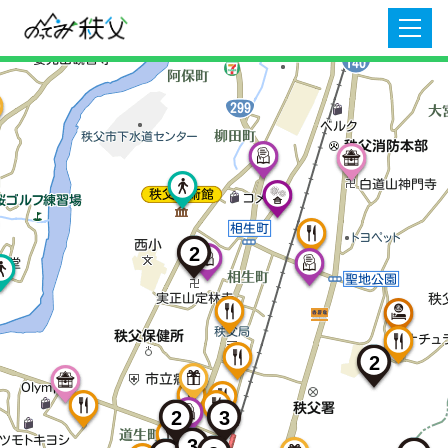
2
2
3
2
3