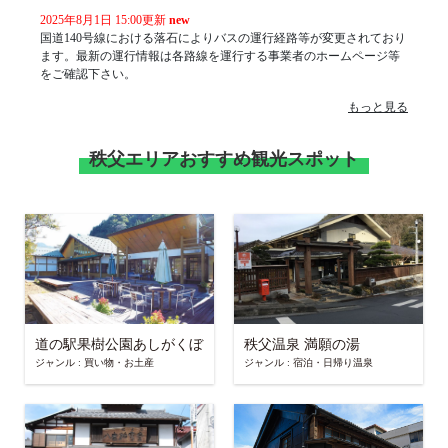
2025年8月1日 15:00更新
new
国道140号線における落石によりバスの運行経路等が変更されており
ます。最新の運行情報は各路線を運行する事業者のホームページ等
をご確認下さい。
もっと見る
秩父エリアおすすめ観光スポット
道の駅果樹公園あしがくぼ
秩父温泉 満願の湯
ジャンル : 買い物・お土産
ジャンル : 宿泊・日帰り温泉