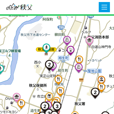
2
2
3
2
3