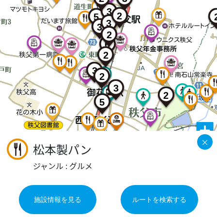
3
2
5
3
3
2
6
2
3
2
3
2
5
×
松本製パン
ジャンル : グルメ
2
施設情報を見る
ルートを検索する
©2026 ZENRIN DataCom
地図データ©2026 ZENRIN