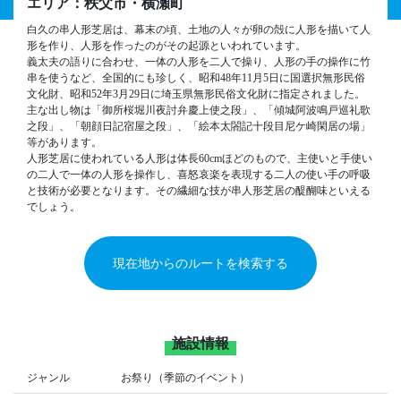
エリア：秩父市・横瀬町
白久の串人形芝居は、幕末の頃、土地の人々が卵の殻に人形を描いて人
形を作り、人形を作ったのがその起源といわれています。
義太夫の語りに合わせ、一体の人形を二人で操り、人形の手の操作に竹
串を使うなど、全国的にも珍しく、昭和48年11月5日に国選択無形民俗
文化財、昭和52年3月29日に埼玉県無形民俗文化財に指定されました。
主な出し物は「御所桜堀川夜討弁慶上使之段」、「傾城阿波鳴戸巡礼歌
之段」、「朝顔日記宿屋之段」、「絵本太閤記十段目尼ケ崎閑居の場」
等があります。
人形芝居に使われている人形は体長60cmほどのもので、主使いと手使い
の二人で一体の人形を操作し、喜怒哀楽を表現する二人の使い手の呼吸
と技術が必要となります。その繊細な技が串人形芝居の醍醐味といえる
でしょう。
現在地からのルートを検索する
施設情報
ジャンル
お祭り（季節のイベント）