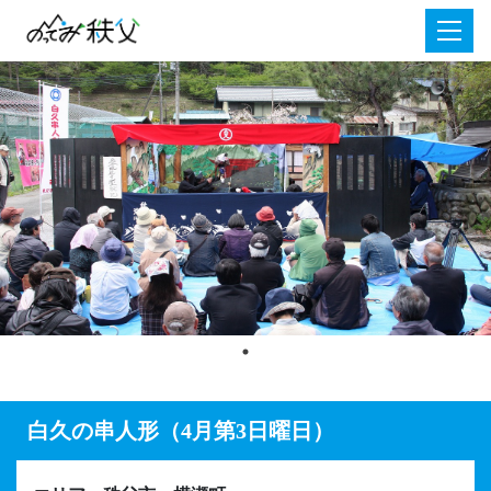
白久の串人形（4月第3日曜日）