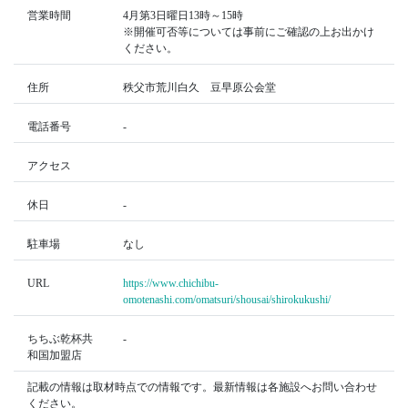
営業時間
4月第3日曜日13時～15時
※開催可否等については事前にご確認の上お出かけ
ください。
住所
秩父市荒川白久 豆早原公会堂
電話番号
-
アクセス
休日
-
駐車場
なし
URL
https://www.chichibu-
omotenashi.com/omatsuri/shousai/shirokukushi/
ちちぶ乾杯共
-
和国加盟店
記載の情報は取材時点での情報です。最新情報は各施設へお問い合わせ
ください。