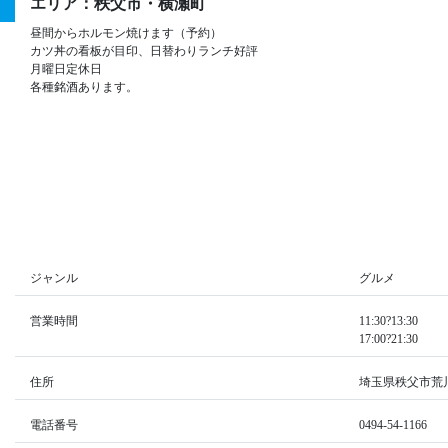
エリア：秩父市・横瀬町
昼間からホルモン焼けます（予約）
カツ丼の看板が目印、日替わりランチ好評
月曜日定休日
各種銘酒あります。
ジャンル
グルメ
営業時間
11:30?13:30
17:00?21:30
住所
埼玉県秩父市荒川上
電話番号
0494-54-1166