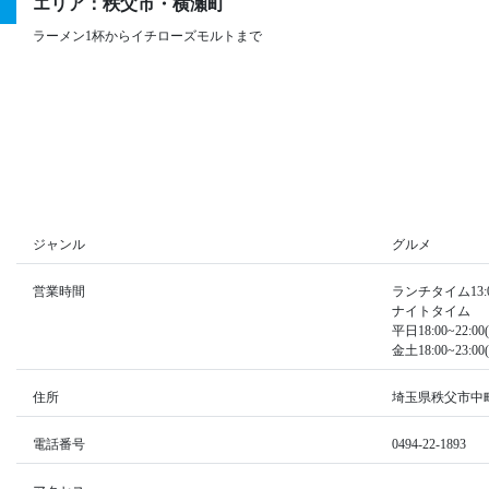
エリア：秩父市・横瀬町
ラーメン1杯からイチローズモルトまで
ジャンル
グルメ
営業時間
ランチタイム13:00
ナイトタイム
平日18:00~22:00(
金土18:00~23:00(
住所
埼玉県秩父市中町1
電話番号
0494-22-1893